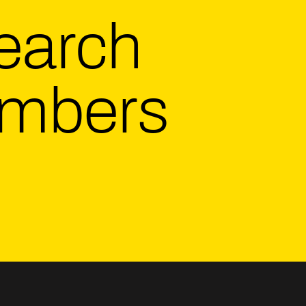
earch
mbers