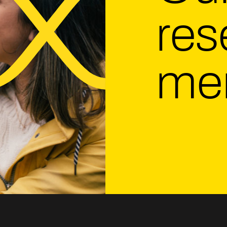
res
me