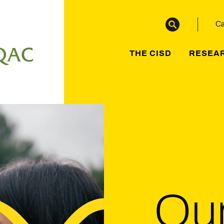
Ca
THE CISD
RESEA
Ou