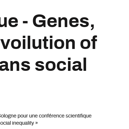
ue - Genes,
voilution of
ans social
 Bologne pour une conférence scientifique
cial inequality
»