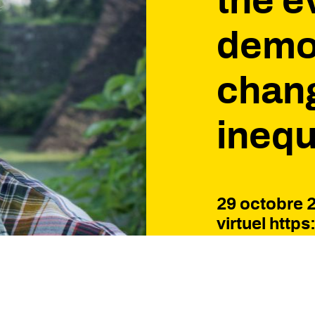
the e
demo
chang
inequ
29 octobre 
virtuel http