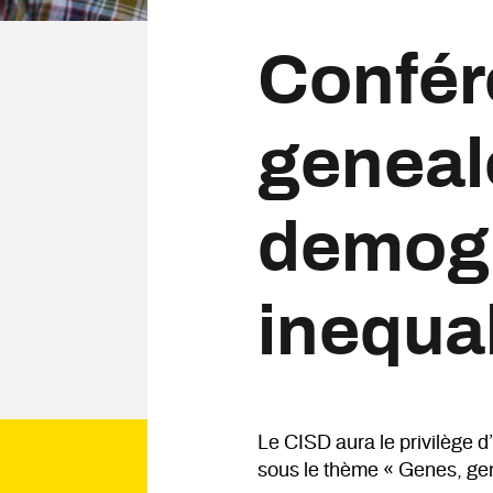
Confér
genealo
demogr
inequal
Le CISD aura le privilège d
sous le thème « Genes, gen