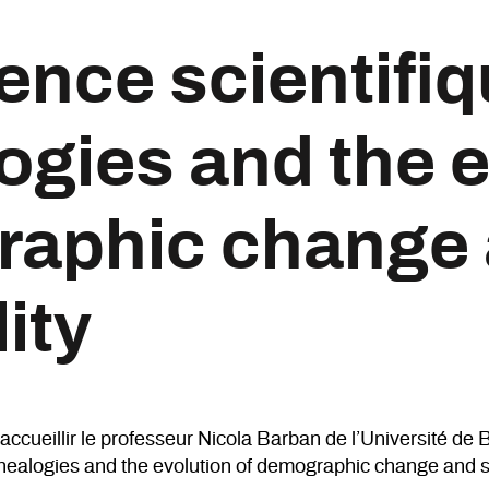
ence scientifiq
gies and the e
aphic change 
ity
’accueillir le professeur Nicola Barban de l’Université de
ealogies and the evolution of demographic change and so