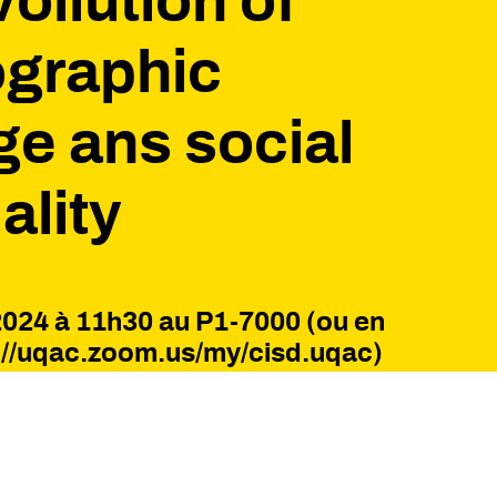
voilution of
graphic
e ans social
ality
2024 à 11h30 au P1-7000 (ou en
s://uqac.zoom.us/my/cisd.uqac)