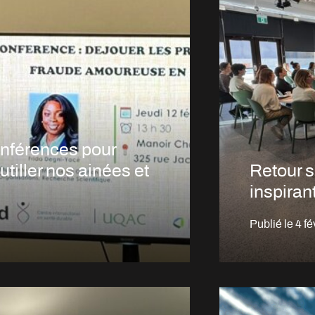
onférences pour
outiller nos ainées et
Retour s
inspiran
Publié le
4 fé