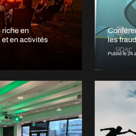
 riche en
Conféren
et en activités
les frau
Publié le
24 a