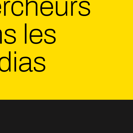
rcheurs
s les
dias