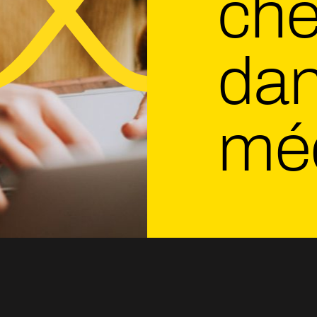
che
dan
mé