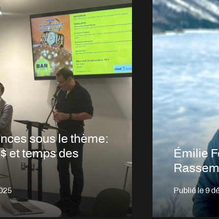
ences sous le thème:
 et temps des
Émilie F
Rassem
025
Publié le
9 d