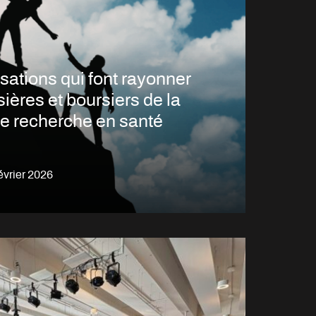
isations qui font rayonner
sières et boursiers de la
e recherche en santé
évrier 2026