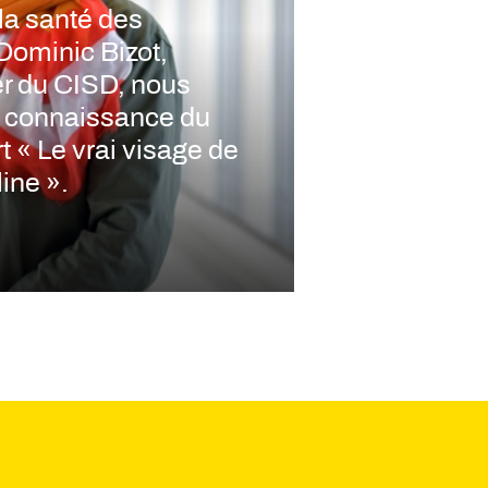
la santé des
Dominic Bizot,
r du CISD, nous
e connaissance du
 « Le vrai visage de
ine ».