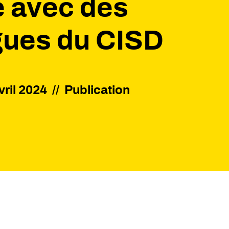
e avec des
gues du CISD
vril 2024
//
Publication