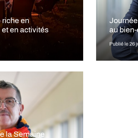
 riche en
Journée 
et en activités
au bien-
Publié le
26 
de la Semaine