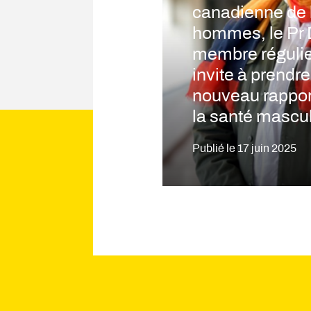
canadienne de 
hommes, le Pr 
membre régulie
invite à prendr
nouveau rapport
la santé mascul
Publié le
17 juin 2025