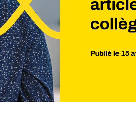
articl
collè
Publié le
15 a