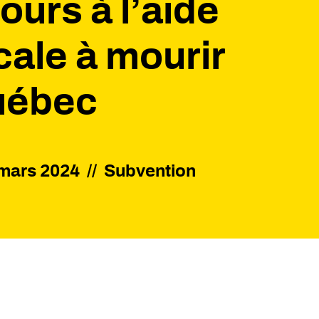
cours à l’aide
ale à mourir
uébec
mars 2024
//
Subvention