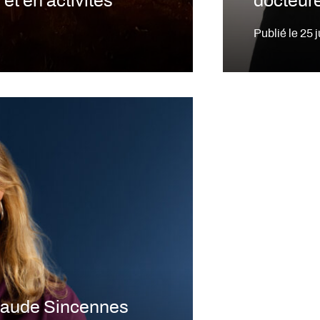
et en activités
docteure
Publié le
25 
laude Sincennes