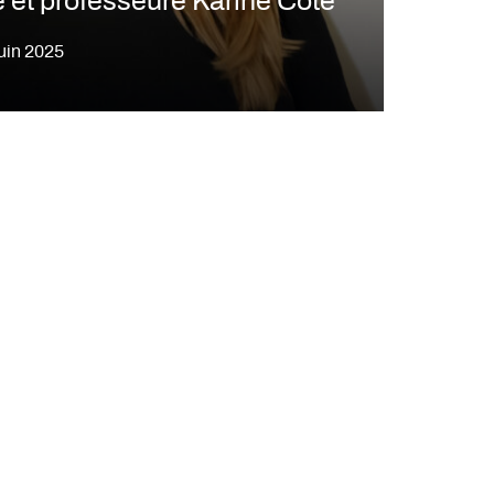
 et professeure Karine Côté
juin 2025