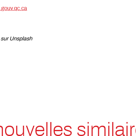
.gouv.qc.ca
 sur Unsplash
nouvelles similai