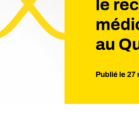
le re
médic
au Q
Publié le
27 