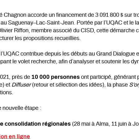
é Chagnon accorde un financement de 3 091 800 $ sur tr
e au Saguenay–Lac-Saint-Jean. Portée par l’UQAC et le l
ivier Riffon, membre associé du CISD, cette démarche ci
cturer les propositions recueillies.
l’UQAC contribue depuis les débuts au Grand Dialogue e
pant le volet recherche, afin d’analyser et soutenir les dyn
021, près de
10 000 personnes
ont participé, générant 
e) et
Diffuser
(retour et sélection des idées), la phase
S’o
tions.
e nouvelle étape :
e consolidation régionales
(28 mai à Alma, 11 juin à J
ion en ligne