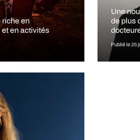
Une nou
 riche en
de plus 
et en activités
docteure
Publié le
25 