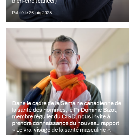
bien-être (cancer)
Publié le
26 juin 2025
Dans le cadre de la Semaine canadienne de
la santé des hommes, le Pr Dominic Bizot,
membre régulier du CISD, nous invite à
prendre connaissance du nouveau rapport
« Le vrai visage de la santé masculine ».