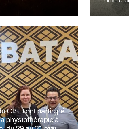
Publié le
20 f
 CISD ont participé
la physiothérapie à
n, du 29 au 31 mai