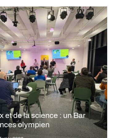
 et de la science : un Bar
ences olympien