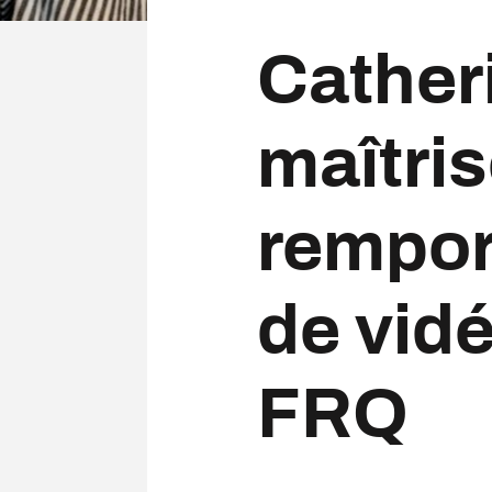
Catheri
maîtris
rempor
de vid
FRQ