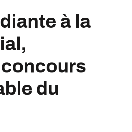
diante à la
ial,
u concours
able du