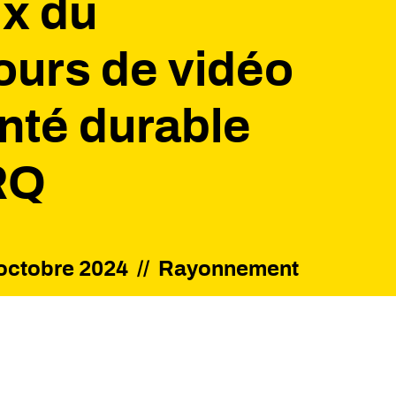
ix du
urs de vidéo
nté durable
RQ
octobre 2024
//
Rayonnement