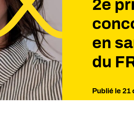
2e pr
conco
en sa
du F
Publié le
21 