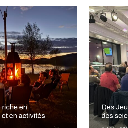
 riche en
Des Jeux
et en activités
des sci