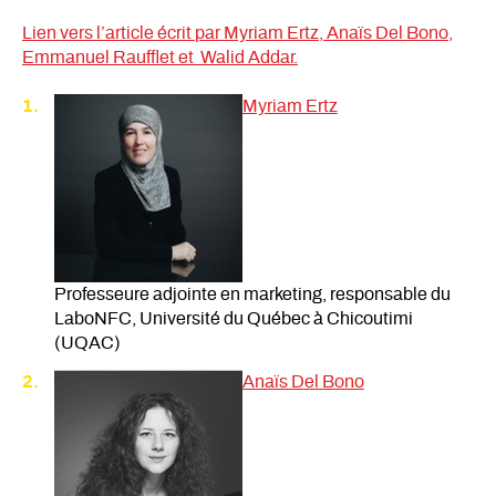
Lien vers l’article écrit par Myriam Ertz, Anaïs Del Bono,
Emmanuel Raufflet et Walid Addar.
Myriam Ertz
Professeure adjointe en marketing, responsable du
LaboNFC, Université du Québec à Chicoutimi
(UQAC)
Anaïs Del Bono