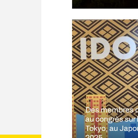
Des membres du
au congrès sur 
Tokyo, au Japo
2025