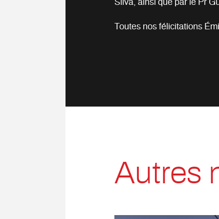
Silva, ainsi que par le Pr 
Toutes nos félicitations Émi
Autres 