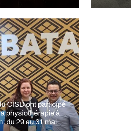
 CISD ont participé
la physiothérapie à
n, du 29 au 31 mai