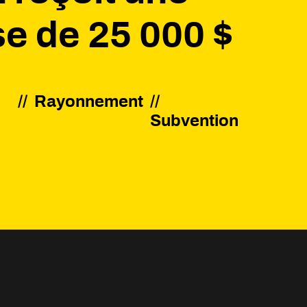
e de 25 000 $
//
Rayonnement
Subvention