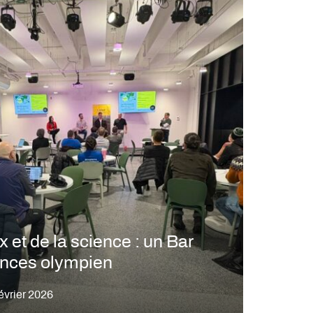
 et de la science : un Bar
ences olympien
évrier 2026