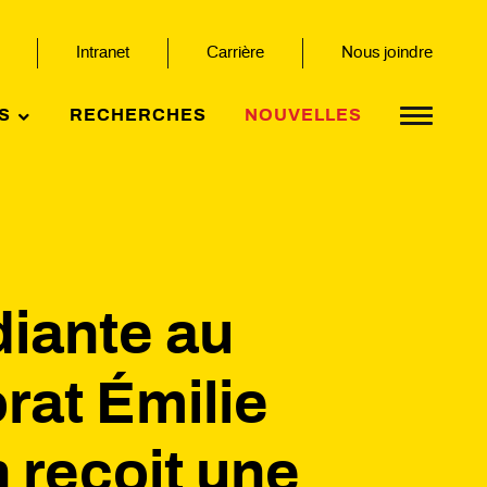
Intranet
Carrière
Nous joindre
S
RECHERCHES
NOUVELLES
diante au
rat Émilie
n reçoit une