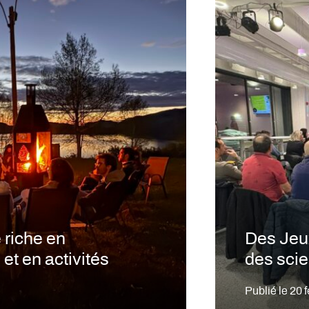
 riche en
Des Jeux
et en activités
des sci
Publié le
20 f