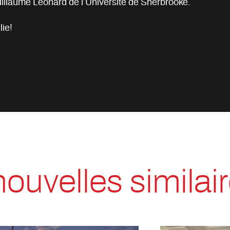
Guillaume Léonard de l’Université de Sherbrooke.
lie!
nouvelles similai