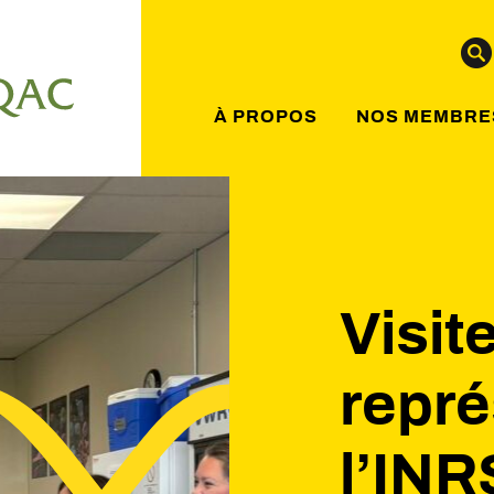
À PROPOS
NOS MEMBRE
Visit
repré
l’INR