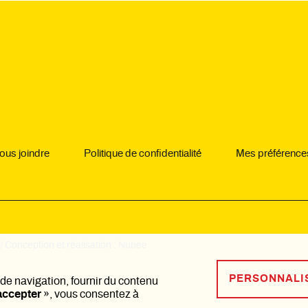
ous joindre
Politique de confidentialité
Mes préférence
 Conception et réalisation :
Nubee
PERSONNALI
de navigation, fournir du contenu
accepter
», vous consentez à