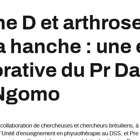
ne D et arthros
a hanche : une
rative du Pr Da
 Ngomo
 collaboration de chercheuses
et
chercheurs
brésiliens, à
 l’Unité d’enseignement en physiothérapie au DSS, et P