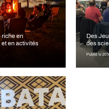
 riche en
Des Jeux
et en activités
des sci
Publié le
20 f