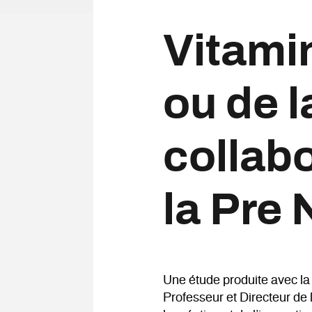
Vitami
ou de l
collabo
la Pre
Une étude produite avec la
Professeur et Directeur de