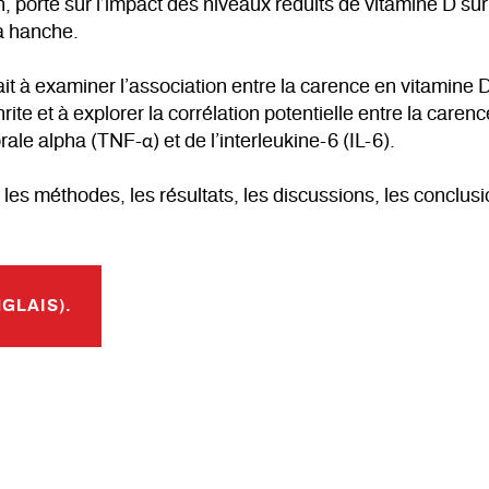
n, porte sur l’impact des niveaux réduits de vitamine D sur l
la hanche.
it à examiner l’association entre la carence en vitamine D
rite et à explorer la corrélation potentielle entre la care
ale alpha (TNF-α) et de l’interleukine-6 (IL-6).
les méthodes, les résultats, les discussions, les conclusio
NGLAIS).