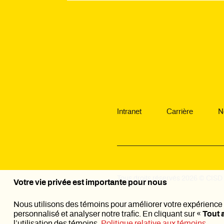
Intranet
Carrière
N
Tous droits réservés 2026 © CISD /
Votre vie privée est importante pour nous
Nous utilisons des témoins pour améliorer votre expérience 
personnalisé et analyser notre trafic. En cliquant sur «
Tout 
l’utilisation des témoins.
Politique relative aux témoins