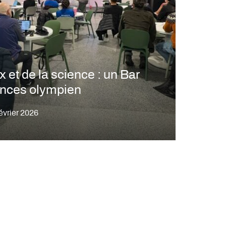
 et de la science : un Bar
ences olympien
évrier 2026