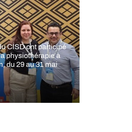
 CISD ont participé
la physiothérapie à
n, du 29 au 31 mai